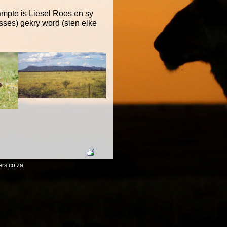
mpte is Liesel Roos en sy
esses) gekry word (sien elke
rs.co.za