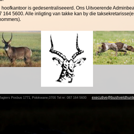
 hoofkantoor is gedesentraliseeerd. Ons Uitvoerende Adminbea
 164 5600. Alle inligting van takke kan by die taksekretarisse(
knommers).
executive@bushveldhunte
Jagters Posbus 1771, Polokwane,0700 Tel nr: 087 164 5600