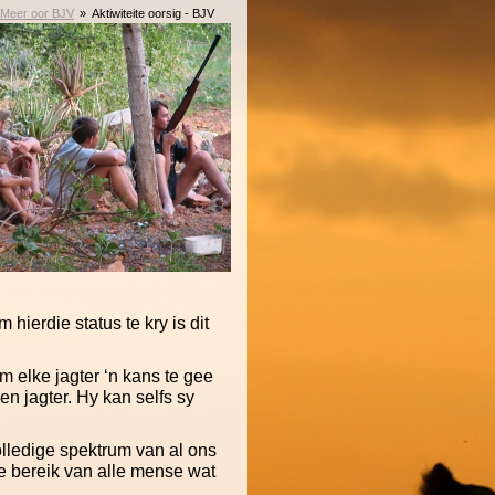
Meer oor BJV
Aktiwiteite oorsig - BJV
hierdie status te kry is dit
m elke jagter ‘n kans te gee
en jagter. Hy kan selfs sy
olledige spektrum van al ons
ne bereik van alle mense wat