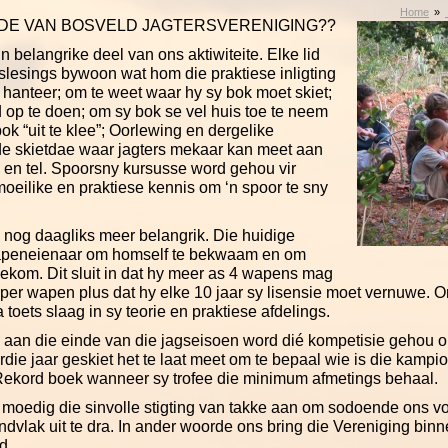
Home
DE VAN BOSVELD JAGTERSVERENIGING??
n belangrike deel van ons aktiwiteite. Elke lid
esings bywoon wat hom die praktiese inligting
 hanteer; om te weet waar hy sy bok moet skiet;
op te doen; om sy bok se vel huis toe te neem
ok “uit te klee”; Oorlewing en dergelike
e skietdae waar jagters mekaar kan meet aan
n en tel. Spoorsny kursusse word gehou vir
oeilike en praktiese kennis om ‘n spoor te sny
rd nog daagliks meer belangrik. Die huidige
apeneienaar om homself te bekwaam en om
ekom. Dit sluit in dat hy meer as 4 wapens mag
per wapen plus dat hy elke 10 jaar sy lisensie moet vernuwe. Om 
 toets slaag in sy teorie en praktiese afdelings.
s aan die einde van die jagseisoen word dié kompetisie gehou o
rdie jaar geskiet het te laat meet om te bepaal wie is die kampio
A. Rekord boek wanneer sy trofee die minimum afmetings behaal.
g moedig die sinvolle stigting van takke aan om sodoende ons v
ondvlak uit te dra. In ander woorde ons bring die Vereniging bin
d.