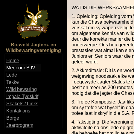
WAT IS DIE WERKSAAMHE
1. Opleiding: Opleiding vorm ‘
kan die Chasa bekwaamheidsl
verskaf om sy wapen veilig te
om algemene kennis van wild 
deur die korrekte manier die b
Bosveld Jagters- en
onderwerpe. Ons hou gereeld
Wildbewaringvereniging
prestasies wat almal kan sie
Juniors en Seniors waar die m
Home
geleer word.
Meer oor BJV
2. Akkreditasie: Dit is en wo
Lede
wetgewing noodsaak elke w
Toegewyde Jagter Status te b
Takke
besit en meer as 200 rondtes 
Wild bewaring
nodig dat die jagter die Chasa
Impala Tydskrif
3. Trofee Kompetisie; Jaarlik
Skakels / Links
om sy trofee wat hyself in daa
Kontak ons
trofee laat inskryf in die S.
Borge
4. Takstigting: Die Verenigin
Jaarprogram
aktiwiteite na ons lede op gr
die behoefte het om lid te wor